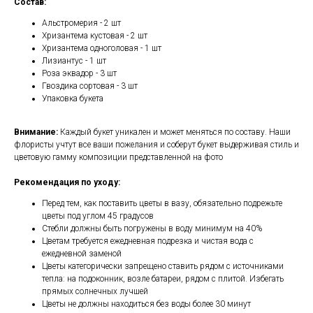
Состав:
Альстромерия - 2 шт
Хризантема кустовая - 2 шт
Хризантема одноголовая - 1 шт
Лизиантус - 1 шт
Роза эквадор - 3 шт
Гвоздика сортовая - 3 шт
Упаковка букета
Внимание:
Каждый букет уникален и может меняться по составу. Наши
флористы учтут все ваши пожелания и соберут букет выдерживая стиль и
цветовую гамму композиции представленной на фото
Рекомендация по уходу:
Перед тем, как поставить цветы в вазу, обязательно подрежьте
цветы под углом 45 градусов
Стебли должны быть погружены в воду минимум на 40%
Цветам требуется ежедневная подрезка и чистая вода с
ежедневной заменой
Цветы категорически запрещено ставить рядом с источниками
тепла: на подоконник, возле батареи, рядом с плитой. Избегать
прямых солнечных лучшей
Цветы не должны находиться без воды более 30 минут