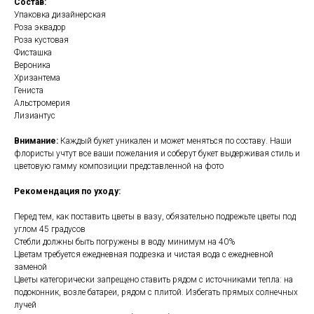
Состав:
Упаковка дизайнерская
Роза эквадор
Роза кустовая
Фисташка
Вероника
Хризантема
Гениста
Альстромерия
Лизиантус
Внимание:
Каждый букет уникален и может меняться по составу. Наши
флористы учтут все ваши пожелания и соберут букет выдерживая стиль и
цветовую гамму композиции представленной на фото
Рекомендация по уходу:
Перед тем, как поставить цветы в вазу, обязательно подрежьте цветы под
углом 45 градусов
Стебли должны быть погружены в воду минимум на 40%
Цветам требуется ежедневная подрезка и чистая вода с ежедневной
заменой
Цветы категорически запрещено ставить рядом с источниками тепла: на
подоконник, возле батареи, рядом с плитой. Избегать прямых солнечных
лучей