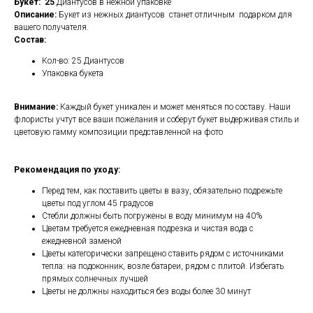
Букет: 25
Диантусов в нежной упаковке
Описание:
Букет из нежных диантусов станет отличным подарком для
вашего получателя.
Состав:
Кол-во: 25 Диантусов
Упаковка букета
Внимание:
Каждый букет уникален и может меняться по составу. Наши
флористы учтут все ваши пожелания и соберут букет выдерживая стиль и
цветовую гамму композиции представленной на фото
Рекомендация по уходу:
Перед тем, как поставить цветы в вазу, обязательно подрежьте
цветы под углом 45 градусов
Стебли должны быть погружены в воду минимум на 40%
Цветам требуется ежедневная подрезка и чистая вода с
ежедневной заменой
Цветы категорически запрещено ставить рядом с источниками
тепла: на подоконник, возле батареи, рядом с плитой. Избегать
прямых солнечных лучшей
Цветы не должны находиться без воды более 30 минут