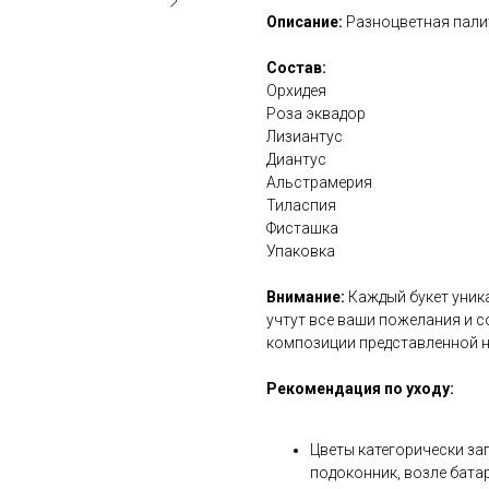
Описание:
Разноцветная палит
Состав:
Орхидея
Роза эквадор
Лизиантус
Диантус
Альстрамерия
Тиласпия
Фисташка
Упаковка
Внимание:
Каждый букет уник
учтут все ваши пожелания и с
композиции представленной н
Рекомендация по уходу:
Цветы категорически за
подоконник, возле бата