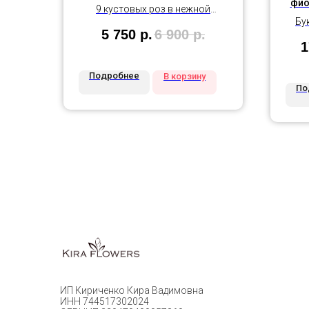
фио
9 кустовых роз в нежной
Бу
упакоыке
5 750
р.
6 900
р.
1
Подробнее
В корзину
По
ИП Кириченко Кира Вадимовна