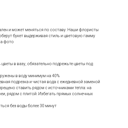
ален и может меняться по составу. Наши флористы
оберут букет выдерживая стиль и цветовую гамму
на фото
ь цветы в вазу, обязательно подрежьте цветы под
гружены в воду минимум на 40%
евная подрезка и чистая вода с ежедневной заменой
прещено ставить рядом с источниками тепла: на
реи, рядом с плитой. Избегать прямых солнечных
ться без воды более 30 минут