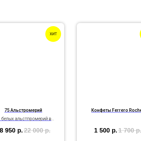
ХИТ
75 Альстромерий
Конфеты Ferrero Roch
 белых альстпромерий в
нежной упаковке
8 950
р.
22 000
р.
1 500
р.
1 700
р