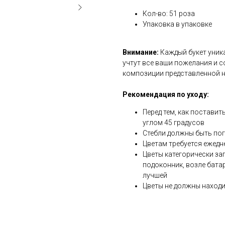
Кол-во: 51 роза
Упаковка в упаковке
Внимание:
Каждый букет уник
учтут все ваши пожелания и с
композиции представленной 
Рекомендация по уходу:
Перед тем, как поставит
углом 45 градусов
Стебли должны быть по
Цветам требуется ежедн
Цветы категорически за
подоконник, возле бата
лучшей
Цветы не должны находи