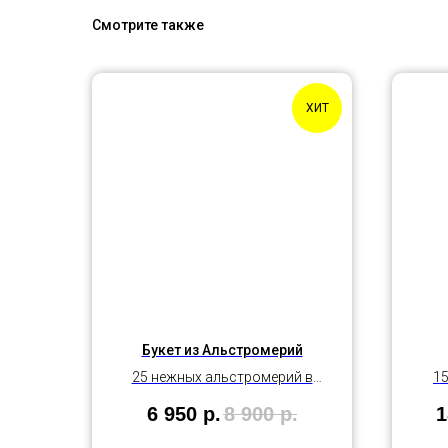
Смотрите также
ХИТ
Букет из Альстромерий
25 нежных альстромерий в
15
матовой упаковке
6 950
р.
8 900
р.
1