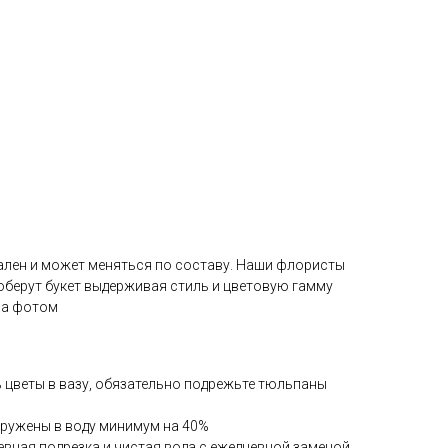
ален и может меняться по составу. Наши флористы
оберут букет выдерживая стиль и цветовую гамму
на фотом
ь цветы в вазу, обязательно подрежьте тюльпаны
гружены в воду минимум на 40%
евная подрезка и чистая вода с ежедневной заменой