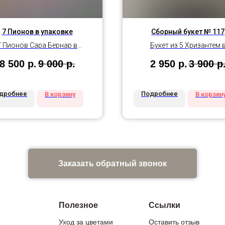
7 Пионов в упаковке
Сборный букет № 117
7 Пионов Сара Бернар в
Букет из 5 Хризантем 
упаковке
оформлении
8 500
р.
9 000
р.
2 950
р.
3 900
р
дробнее
Подробнее
В корзину
В корзин
Заказать обратный звонок
Полезное
Ссылки
Уход за цветами
Оставить отзыв