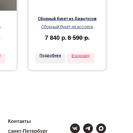
Сборный букет из Диантусов
в
Сборный букет из ассорти
оттенков диантуса
.
7 840
р.
8 590
р.
Подробнее
у
В корзину
Контакты
анкт-Петербург
С