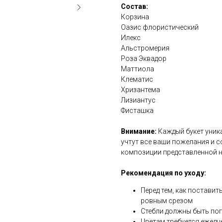
Состав:
Корзина
Оазис флористический
Илекс
Альстромерия
Роза Эквадор
Маттиола
Клематис
Хризантема
Лизиантус
Фисташка
Внимание:
Каждый букет уник
учтут все ваши пожелания и с
композиции представленной 
Рекомендация по уходу:
Перед тем, как поставит
ровным срезом
Стебли должны быть по
Цветам требуется ежедн