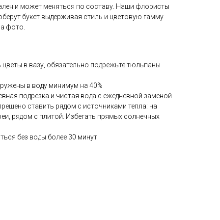
ален и может меняться по составу. Наши флористы
оберут букет выдерживая стиль и цветовую гамму
а фото.
ь цветы в вазу, обязательно подрежьте тюльпаны
гружены в воду минимум на 40%
евная подрезка и чистая вода с ежедневной заменой
прещено ставить рядом с источниками тепла: на
реи, рядом с плитой. Избегать прямых солнечных
ться без воды более 30 минут