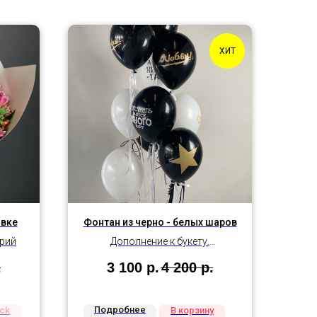
ХИТ
овке
Фонтан из черно - белых шаров
ерий
Дополнение к букету.
11 шаров оформленные лентой
.
3 100
р.
4 200
р.
Подробнее
ock
В корзину