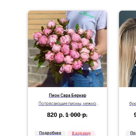
Пион Сара Бернар
Потрясающие пионы, нежно
бук
розового цвета.
820
р.
1 000
р.
Подробнее
По
В корзину