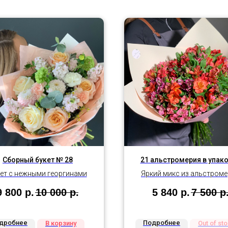
Сборный букет № 28
21 альстромерия в упак
ет с нежными георгинами
Яркий микс из альстром
9 800
р.
10 000
р.
5 840
р.
7 500
р
дробнее
Подробнее
В корзину
Out of st