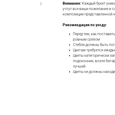
Внимание:
Каждый букет уник
учтут все ваши пожелания и с
композиции представленной н
Рекомендация по уходу:
Перед тем, как поставит
ровным срезом
Стебли должны быть по
Цветам требуется ежедн
Цветы категорически за
подоконник, возле бата
лучшей
Цветы не должны находи