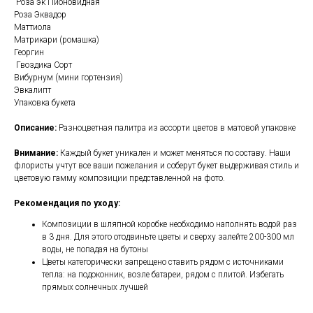
Роза эк Пионовидная
Роза Эквадор
Маттиола
Матрикари (ромашка)
Георгин
Гвоздика Сорт
Вибурнум (мини гортензия)
Эвкалипт
Упаковка букета
Описание:
Разноцветная палитра из ассорти цветов в матовой упаковке
Внимание:
Каждый букет уникален и может меняться по составу. Наши
флористы учтут все ваши пожелания и соберут букет выдерживая стиль и
цветовую гамму композиции представленной на фото.
Рекомендация по уходу:
Композиции в шляпной коробке необходимо наполнять водой раз
в 3 дня. Для этого отодвиньте цветы и сверху залейте 200-300 мл
воды, не попадая на бутоны
Цветы категорически запрещено ставить рядом с источниками
тепла: на подоконник, возле батареи, рядом с плитой. Избегать
прямых солнечных лучшей