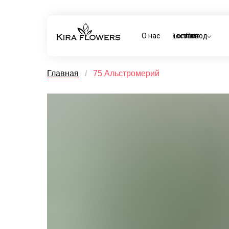
О нас
Доставка и оплата
Повод
Главная
/
75 Альстромерий