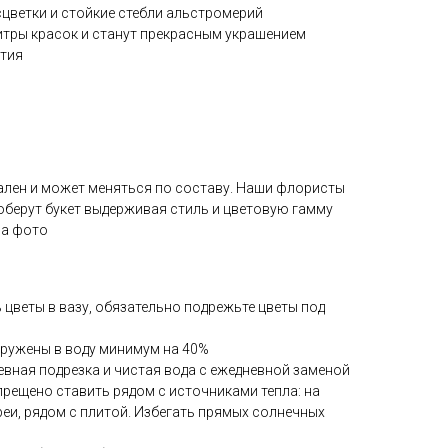
цветки и стойкие стебли альстромерий
тры красок и станут прекрасным украшением
ятия
ален и может меняться по составу. Наши флористы
оберут букет выдерживая стиль и цветовую гамму
на фото
ь цветы в вазу, обязательно подрежьте цветы под
гружены в воду минимум на 40%
евная подрезка и чистая вода с ежедневной заменой
прещено ставить рядом с источниками тепла: на
реи, рядом с плитой. Избегать прямых солнечных