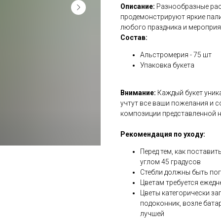
Описание:
Разнообразные рас
продемонстрируют яркие пали
любого праздника и меропри
Состав:
Альстромерия - 75 шт
Упаковка букета
Внимание:
Каждый букет уник
учтут все ваши пожелания и с
композиции представленной 
Рекомендация по уходу:
Перед тем, как поставит
углом 45 градусов
Стебли должны быть по
Цветам требуется ежедн
Цветы категорически за
подоконник, возле бата
лучшей