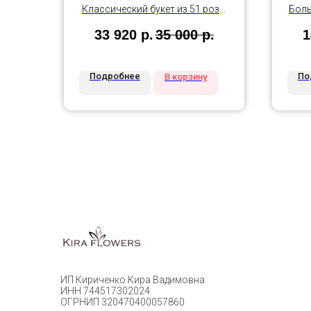
Классический букет из 51 розы
Боль
100 см
33 920
р.
35 000
р.
1
Подробнее
По
В корзину
ИП Кириченко Кира Вадимовна
ИНН 744517302024
ОГРНИП 320470400057860