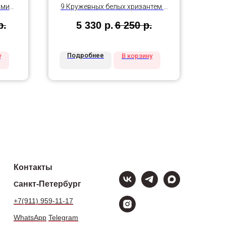
ами
9 Кружевных белых хризантем в
и
упаковке оформленной бантом
р.
5 330
р.
6 250
р.
в розовом цвете
Подробнее
у
В корзину
Контакты
анкт-Петербург
С
+7(911) 959-11-17
WhatsApp
Telegram