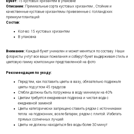
Букет:
15 кустовых хризантем в упаковке
Описание:
Премиальные сорта кустовых хризантем , Стойкие и
качественные кустовые хризантемы привезенные с голландских
премиум-плантаций
Состав:
Кол-во: 15 кустовых хризантем
В упаковка
Внимание:
Каждый букет уникален и может меняться по составу. Наши
флористы учтут все ваши пожелания и соберут букет выдерживая стиль и
цветовую гамму композиции представленной на фото
Рекомендация по уходу:
Перед тем, как поставить цветы в вазу, обязательно подрежьте
цветы под углом 45 градусов
Стебли должны быть погружены в воду минимум на 40%
Цветам требуется ежедневная подрезка и чистая вода с
ежедневной заменой
Цветы категорически запрещено ставить рядом с источниками
тепла: на подоконник, возле батареи, рядом с плитой. Избегать
прямых солнечных лучшей
Цветы не должны находиться без воды более 30 минут